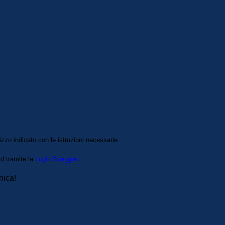
izzo indicato con le istruzioni necessarie.
rd tramite la
Login Spaggiari
nica!