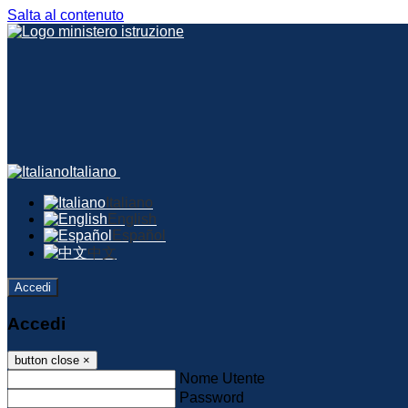
Salta al contenuto
Italiano
Italiano
English
Español
中文
Accedi
Accedi
button close
×
Nome Utente
Password