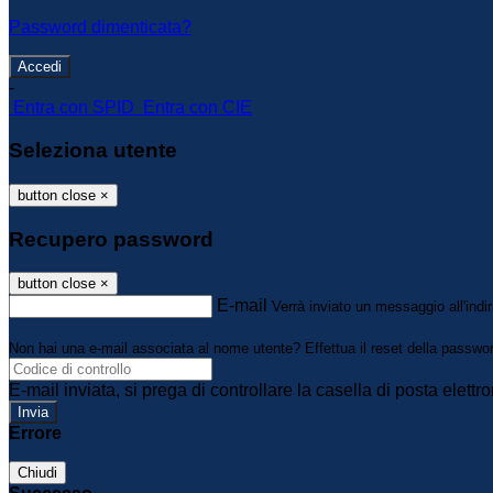
Password dimenticata?
-
Entra con SPID
Entra con CIE
Seleziona utente
button close
×
Recupero password
button close
×
E-mail
Verrà inviato un messaggio all'indir
Non hai una e-mail associata al nome utente? Effettua il reset della passwo
E-mail inviata, si prega di controllare la casella di posta elettro
Errore
Chiudi