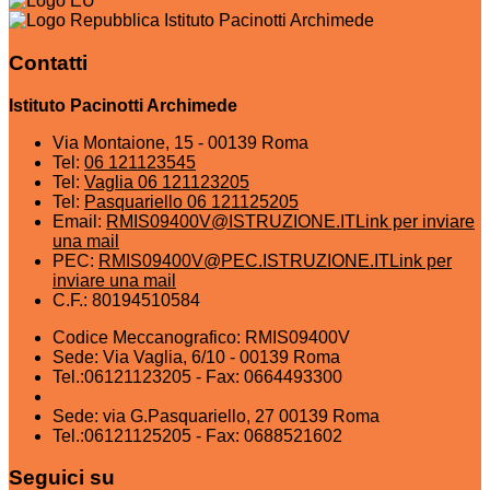
Istituto Pacinotti Archimede
Contatti
Istituto Pacinotti Archimede
Via Montaione, 15 - 00139 Roma
Tel:
06 121123545
Tel:
Vaglia 06 121123205
Tel:
Pasquariello 06 121125205
Email:
RMIS09400V@ISTRUZIONE.IT
Link per inviare
una mail
PEC:
RMIS09400V@PEC.ISTRUZIONE.IT
Link per
inviare una mail
C.F.: 80194510584
Codice Meccanografico: RMIS09400V
Sede: Via Vaglia, 6/10 - 00139 Roma
Tel.:06121123205 - Fax: 0664493300
Sede: via G.Pasquariello, 27 00139 Roma
Tel.:06121125205 - Fax: 0688521602
Seguici su