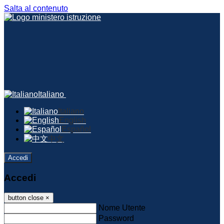
Salta al contenuto
Italiano
Italiano
English
Español
中文
Accedi
Accedi
button close
×
Nome Utente
Password