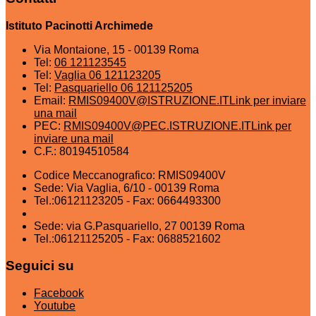
Istituto Pacinotti Archimede
Via Montaione, 15 - 00139 Roma
Tel:
06 121123545
Tel:
Vaglia 06 121123205
Tel:
Pasquariello 06 121125205
Email:
RMIS09400V@ISTRUZIONE.IT
Link per inviare
una mail
PEC:
RMIS09400V@PEC.ISTRUZIONE.IT
Link per
inviare una mail
C.F.: 80194510584
Codice Meccanografico: RMIS09400V
Sede: Via Vaglia, 6/10 - 00139 Roma
Tel.:06121123205 - Fax: 0664493300
Sede: via G.Pasquariello, 27 00139 Roma
Tel.:06121125205 - Fax: 0688521602
Seguici su
Facebook
Youtube