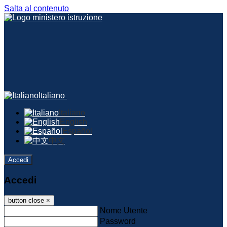
Salta al contenuto
Italiano
Italiano
English
Español
中文
Accedi
Accedi
button close
×
Nome Utente
Password