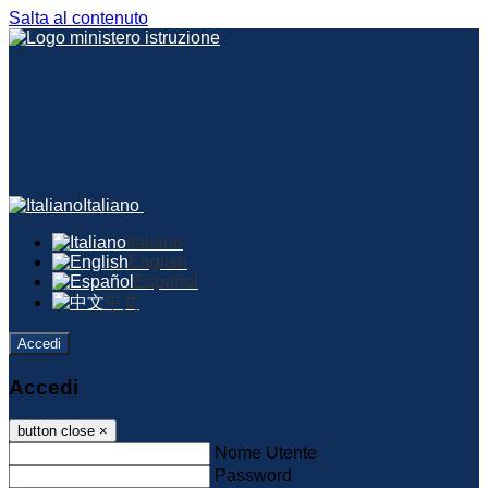
Salta al contenuto
Italiano
Italiano
English
Español
中文
Accedi
Accedi
button close
×
Nome Utente
Password