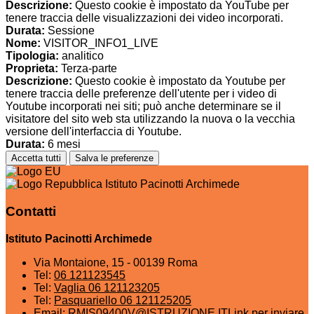
Descrizione:
Questo cookie è impostato da YouTube per
tenere traccia delle visualizzazioni dei video incorporati.
Durata:
Sessione
Nome:
VISITOR_INFO1_LIVE
Tipologia:
analitico
Proprieta:
Terza-parte
Descrizione:
Questo cookie è impostato da Youtube per
tenere traccia delle preferenze dell'utente per i video di
Youtube incorporati nei siti; può anche determinare se il
visitatore del sito web sta utilizzando la nuova o la vecchia
versione dell'interfaccia di Youtube.
Durata:
6 mesi
Accetta tutti
Salva le preferenze
Istituto Pacinotti Archimede
Contatti
Istituto Pacinotti Archimede
Via Montaione, 15 - 00139 Roma
Tel:
06 121123545
Tel:
Vaglia 06 121123205
Tel:
Pasquariello 06 121125205
Email:
RMIS09400V@ISTRUZIONE.IT
Link per inviare