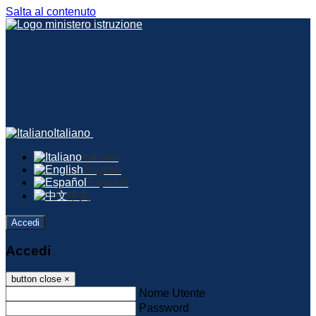
Salta al contenuto
Italiano
Italiano
English
Español
中文
Accedi
Accedi
button close
×
Nome Utente
Password