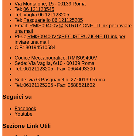
Via Montaione, 15 - 00139 Roma
Tel:
06 121123545
Tel:
Vaglia 06 121123205
Tel:
Pasquariello 06 121125205
Email:
RMIS09400V@ISTRUZIONE.IT
Link per inviare
una mail
PEC:
RMIS09400V@PEC.ISTRUZIONE.IT
Link per
inviare una mail
C.F.: 80194510584
Codice Meccanografico: RMIS09400V
Sede: Via Vaglia, 6/10 - 00139 Roma
Tel.:06121123205 - Fax: 0664493300
Sede: via G.Pasquariello, 27 00139 Roma
Tel.:06121125205 - Fax: 0688521602
Seguici su
Facebook
Youtube
Sezione Link Utili