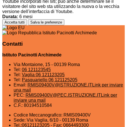
Youtube incorporati nei siti; può anche determinare se il
visitatore del sito web sta utilizzando la nuova o la vecchia
versione dell'interfaccia di Youtube.
Durata:
6 mesi
Accetta tutti
Salva le preferenze
Istituto Pacinotti Archimede
Contatti
Istituto Pacinotti Archimede
Via Montaione, 15 - 00139 Roma
Tel:
06 121123545
Tel:
Vaglia 06 121123205
Tel:
Pasquariello 06 121125205
Email:
RMIS09400V@ISTRUZIONE.IT
Link per inviare
una mail
PEC:
RMIS09400V@PEC.ISTRUZIONE.IT
Link per
inviare una mail
C.F.: 80194510584
Codice Meccanografico: RMIS09400V
Sede: Via Vaglia, 6/10 - 00139 Roma
Tel.:06121123205 - Fax: 0664493300