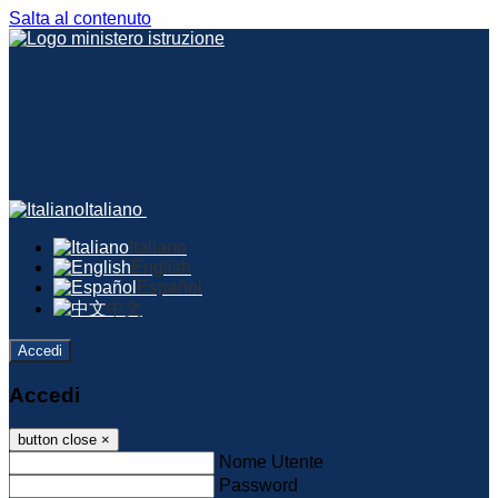
Salta al contenuto
Italiano
Italiano
English
Español
中文
Accedi
Accedi
button close
×
Nome Utente
Password