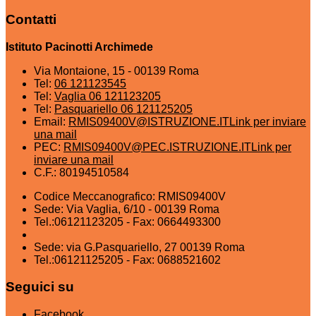
Contatti
Istituto Pacinotti Archimede
Via Montaione, 15 - 00139 Roma
Tel:
06 121123545
Tel:
Vaglia 06 121123205
Tel:
Pasquariello 06 121125205
Email:
RMIS09400V@ISTRUZIONE.IT
Link per inviare
una mail
PEC:
RMIS09400V@PEC.ISTRUZIONE.IT
Link per
inviare una mail
C.F.: 80194510584
Codice Meccanografico: RMIS09400V
Sede: Via Vaglia, 6/10 - 00139 Roma
Tel.:06121123205 - Fax: 0664493300
Sede: via G.Pasquariello, 27 00139 Roma
Tel.:06121125205 - Fax: 0688521602
Seguici su
Facebook