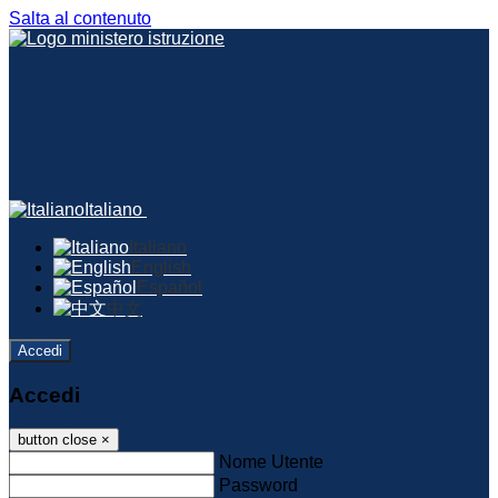
Salta al contenuto
Italiano
Italiano
English
Español
中文
Accedi
Accedi
button close
×
Nome Utente
Password