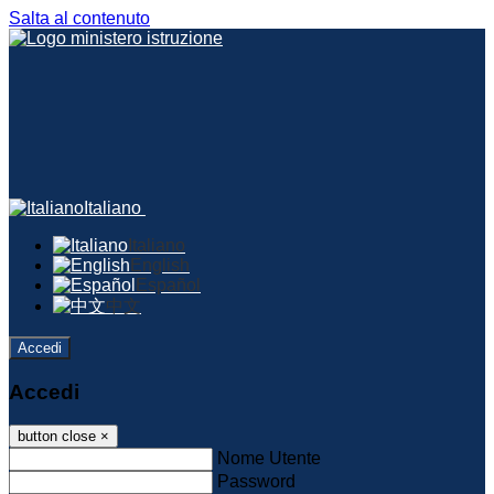
Salta al contenuto
Italiano
Italiano
English
Español
中文
Accedi
Accedi
button close
×
Nome Utente
Password