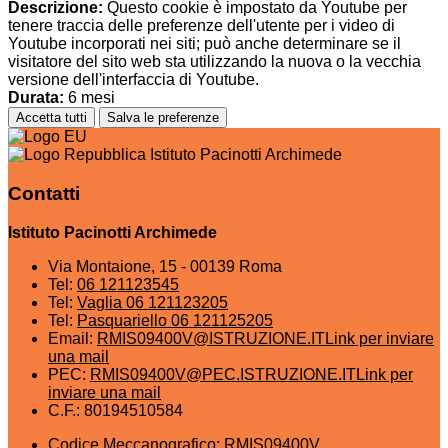
Descrizione:
Questo cookie è impostato da Youtube per
tenere traccia delle preferenze dell'utente per i video di
Youtube incorporati nei siti; può anche determinare se il
visitatore del sito web sta utilizzando la nuova o la vecchia
versione dell'interfaccia di Youtube.
Durata:
6 mesi
Accetta tutti
Salva le preferenze
Istituto Pacinotti Archimede
Contatti
Istituto Pacinotti Archimede
Via Montaione, 15 - 00139 Roma
Tel:
06 121123545
Tel:
Vaglia 06 121123205
Tel:
Pasquariello 06 121125205
Email:
RMIS09400V@ISTRUZIONE.IT
Link per inviare
una mail
PEC:
RMIS09400V@PEC.ISTRUZIONE.IT
Link per
inviare una mail
C.F.: 80194510584
Codice Meccanografico: RMIS09400V