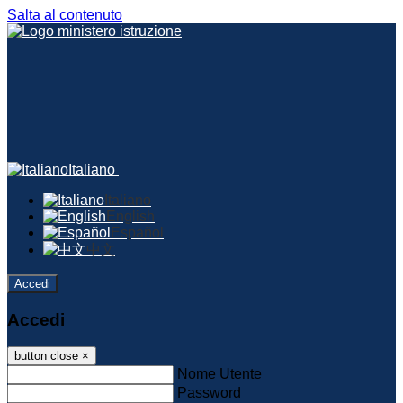
Salta al contenuto
Italiano
Italiano
English
Español
中文
Accedi
Accedi
button close
×
Nome Utente
Password