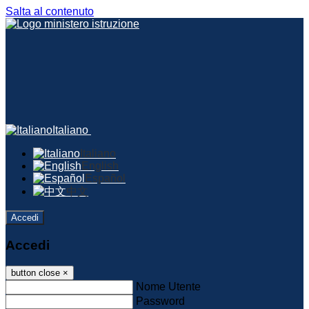
Salta al contenuto
Italiano
Italiano
English
Español
中文
Accedi
Accedi
button close
×
Nome Utente
Password