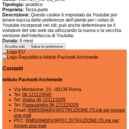
Tipologia:
analitico
Proprieta:
Terza-parte
Descrizione:
Questo cookie è impostato da Youtube per
tenere traccia delle preferenze dell'utente per i video di
Youtube incorporati nei siti; può anche determinare se il
visitatore del sito web sta utilizzando la nuova o la vecchia
versione dell'interfaccia di Youtube.
Durata:
6 mesi
Accetta tutti
Salva le preferenze
Istituto Pacinotti Archimede
Contatti
Istituto Pacinotti Archimede
Via Montaione, 15 - 00139 Roma
Tel:
06 121123545
Tel:
Vaglia 06 121123205
Tel:
Pasquariello 06 121125205
Email:
RMIS09400V@ISTRUZIONE.IT
Link per inviare
una mail
PEC:
RMIS09400V@PEC.ISTRUZIONE.IT
Link per
inviare una mail