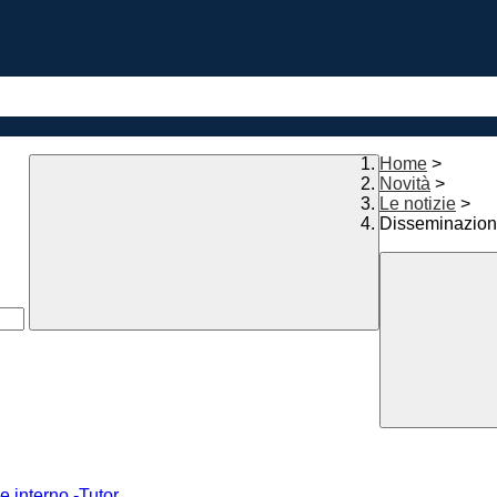
Home
>
Novità
>
Le notizie
>
Disseminazione
e interno -Tutor