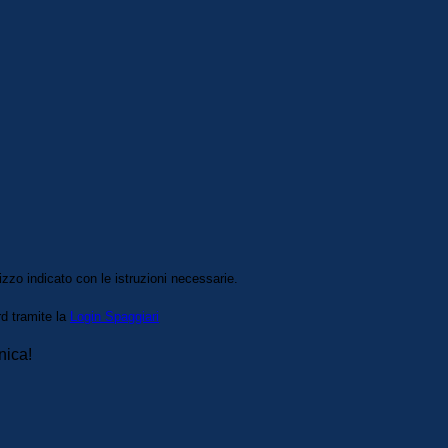
izzo indicato con le istruzioni necessarie.
rd tramite la
Login Spaggiari
nica!