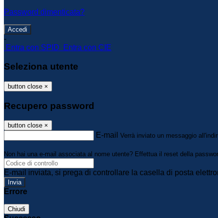
Password dimenticata?
-
Entra con SPID
Entra con CIE
Seleziona utente
button close
×
Recupero password
button close
×
E-mail
Verrà inviato un messaggio all'indir
Non hai una e-mail associata al nome utente? Effettua il reset della passwo
E-mail inviata, si prega di controllare la casella di posta elettro
Errore
Chiudi