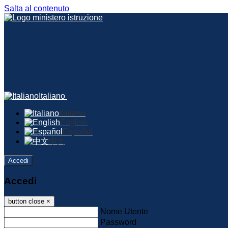
Salta al contenuto
Italiano
Italiano
English
Español
中文
Accedi
Accedi
button close
×
Nome Utente
Password