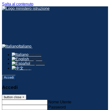
Salta al contenuto
Italiano
Italiano
English
Español
中文
Accedi
Accedi
button close
×
Nome Utente
Password