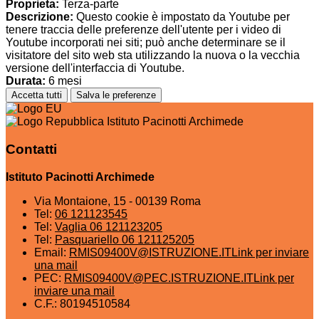
Proprieta:
Terza-parte
Descrizione:
Questo cookie è impostato da Youtube per
tenere traccia delle preferenze dell'utente per i video di
Youtube incorporati nei siti; può anche determinare se il
visitatore del sito web sta utilizzando la nuova o la vecchia
versione dell'interfaccia di Youtube.
Durata:
6 mesi
Accetta tutti
Salva le preferenze
Istituto Pacinotti Archimede
Contatti
Istituto Pacinotti Archimede
Via Montaione, 15 - 00139 Roma
Tel:
06 121123545
Tel:
Vaglia 06 121123205
Tel:
Pasquariello 06 121125205
Email:
RMIS09400V@ISTRUZIONE.IT
Link per inviare
una mail
PEC:
RMIS09400V@PEC.ISTRUZIONE.IT
Link per
inviare una mail
C.F.: 80194510584