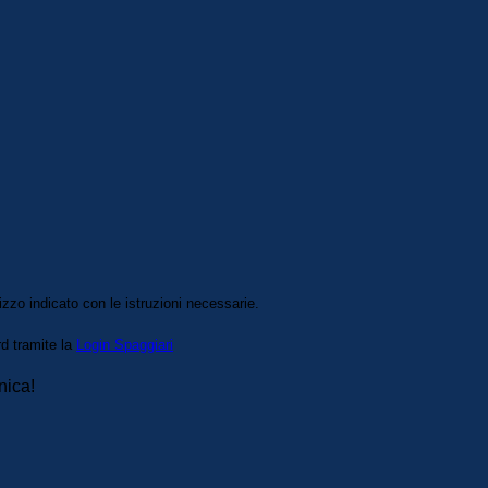
izzo indicato con le istruzioni necessarie.
rd tramite la
Login Spaggiari
nica!