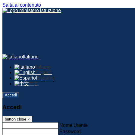
Salta al contenuto
Italiano
Italiano
English
Español
中文
Accedi
Accedi
button close
×
Nome Utente
Password