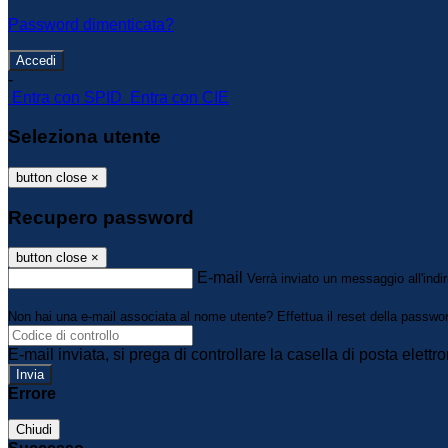
Password dimenticata?
-
Entra con SPID
Entra con CIE
Seleziona utente
button close
×
Recupero password
button close
×
E-mail
Verrà inviato un messaggio all'indir
Non hai una e-mail associata al nome utente? Effettua il reset della passwo
E-mail inviata, si prega di controllare la casella di posta elettro
Errore
Chiudi