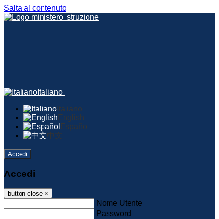
Salta al contenuto
Italiano
Italiano
English
Español
中文
Accedi
Accedi
button close
×
Nome Utente
Password