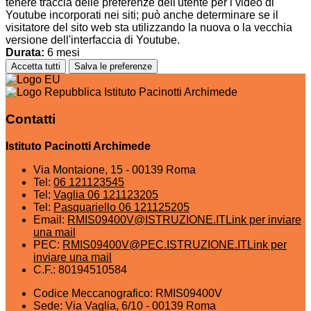
tenere traccia delle preferenze dell'utente per i video di
Youtube incorporati nei siti; può anche determinare se il
visitatore del sito web sta utilizzando la nuova o la vecchia
versione dell'interfaccia di Youtube.
Durata:
6 mesi
Accetta tutti
Salva le preferenze
Istituto Pacinotti Archimede
Contatti
Istituto Pacinotti Archimede
Via Montaione, 15 - 00139 Roma
Tel:
06 121123545
Tel:
Vaglia 06 121123205
Tel:
Pasquariello 06 121125205
Email:
RMIS09400V@ISTRUZIONE.IT
Link per inviare
una mail
PEC:
RMIS09400V@PEC.ISTRUZIONE.IT
Link per
inviare una mail
C.F.: 80194510584
Codice Meccanografico: RMIS09400V
Sede: Via Vaglia, 6/10 - 00139 Roma