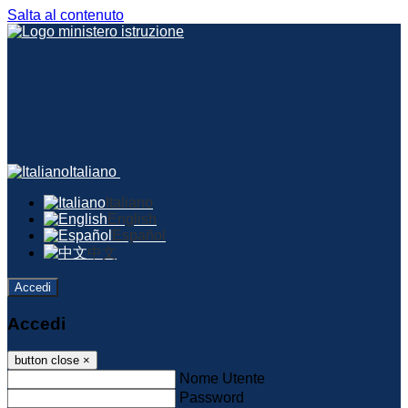
Salta al contenuto
Italiano
Italiano
English
Español
中文
Accedi
Accedi
button close
×
Nome Utente
Password