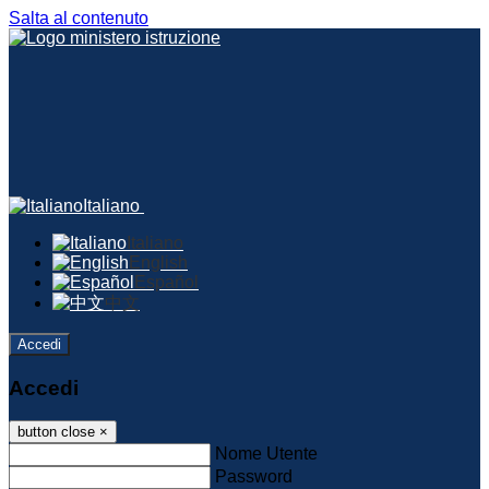
Salta al contenuto
Italiano
Italiano
English
Español
中文
Accedi
Accedi
button close
×
Nome Utente
Password