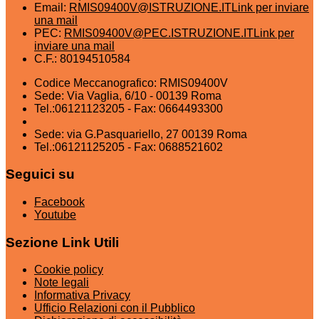
Email:
RMIS09400V@ISTRUZIONE.IT
Link per inviare
una mail
PEC:
RMIS09400V@PEC.ISTRUZIONE.IT
Link per
inviare una mail
C.F.: 80194510584
Codice Meccanografico: RMIS09400V
Sede: Via Vaglia, 6/10 - 00139 Roma
Tel.:06121123205 - Fax: 0664493300
Sede: via G.Pasquariello, 27 00139 Roma
Tel.:06121125205 - Fax: 0688521602
Seguici su
Facebook
Youtube
Sezione Link Utili
Cookie policy
Note legali
Informativa Privacy
Ufficio Relazioni con il Pubblico