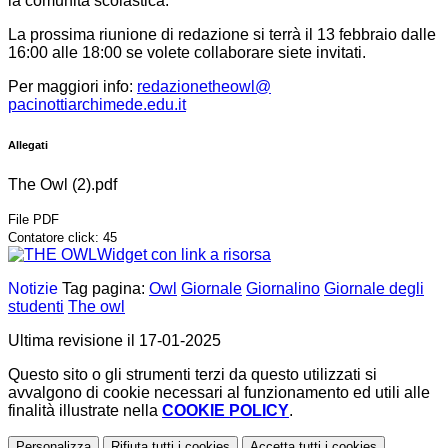
la comunità scolastica.
La prossima riunione di redazione si terrà il 13 febbraio dalle
16:00 alle 18:00 se volete collaborare siete invitati.
Per maggiori info:
redazionetheowl@
pacinottiarchimede.edu.it
Allegati
The Owl (2).pdf
File PDF
Contatore click: 45
Widget con link a risorsa
Notizie
Tag pagina:
Owl
Giornale
Giornalino
Giornale degli
studenti
The owl
Ultima revisione il 17-01-2025
Questo sito o gli strumenti terzi da questo utilizzati si
avvalgono di cookie necessari al funzionamento ed utili alle
finalità illustrate nella
COOKIE POLICY
.
Personalizza
Rifiuta tutti
i cookies
Accetta tutti
i cookies