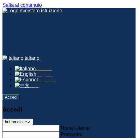
Salta al contenuto
Italiano
Italiano
English
Español
中文
Accedi
Accedi
button close
×
Nome Utente
Password