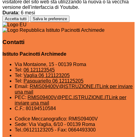
visitatore del sito web sta utilizzando la nuova o la vecchia
versione dell'interfaccia di Youtube.
Durata:
6 mesi
Accetta tutti
Salva le preferenze
Istituto Pacinotti Archimede
Contatti
Istituto Pacinotti Archimede
Via Montaione, 15 - 00139 Roma
Tel:
06 121123545
Tel:
Vaglia 06 121123205
Tel:
Pasquariello 06 121125205
Email:
RMIS09400V@ISTRUZIONE.IT
Link per inviare
una mail
PEC:
RMIS09400V@PEC.ISTRUZIONE.IT
Link per
inviare una mail
C.F.: 80194510584
Codice Meccanografico: RMIS09400V
Sede: Via Vaglia, 6/10 - 00139 Roma
Tel.:06121123205 - Fax: 0664493300