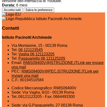
versione dell'interfaccia di Youtube.
Durata:
6 mesi
Accetta tutti
Salva le preferenze
Istituto Pacinotti Archimede
Contatti
Istituto Pacinotti Archimede
Via Montaione, 15 - 00139 Roma
Tel:
06 121123545
Tel:
Vaglia 06 121123205
Tel:
Pasquariello 06 121125205
Email:
RMIS09400V@ISTRUZIONE.IT
Link per inviare
una mail
PEC:
RMIS09400V@PEC.ISTRUZIONE.IT
Link per
inviare una mail
C.F.: 80194510584
Codice Meccanografico: RMIS09400V
Sede: Via Vaglia, 6/10 - 00139 Roma
Tel.:06121123205 - Fax: 0664493300
Sede: via G.Pasquariello, 27 00139 Roma