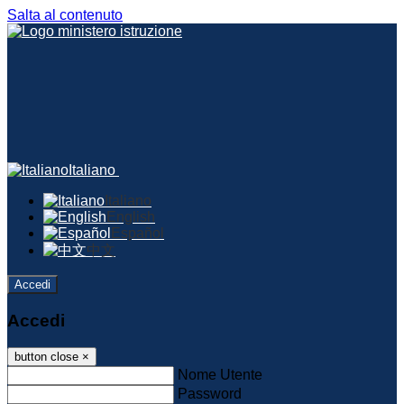
Salta al contenuto
Italiano
Italiano
English
Español
中文
Accedi
Accedi
button close
×
Nome Utente
Password