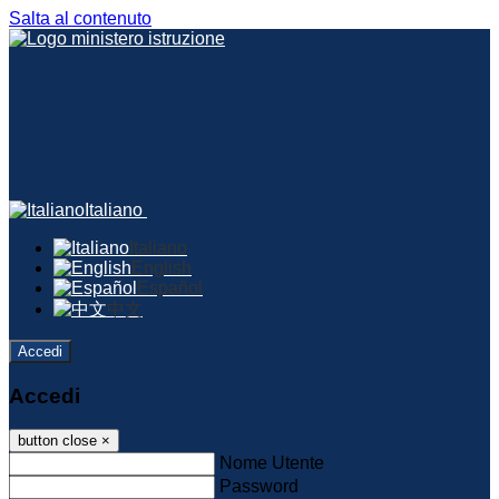
Salta al contenuto
Italiano
Italiano
English
Español
中文
Accedi
Accedi
button close
×
Nome Utente
Password