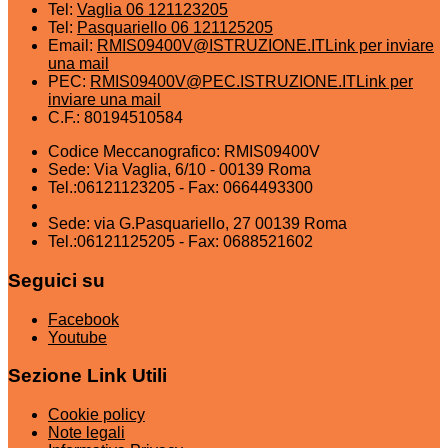
Tel:
Vaglia 06 121123205
Tel:
Pasquariello 06 121125205
Email:
RMIS09400V@ISTRUZIONE.IT
Link per inviare
una mail
PEC:
RMIS09400V@PEC.ISTRUZIONE.IT
Link per
inviare una mail
C.F.: 80194510584
Codice Meccanografico: RMIS09400V
Sede: Via Vaglia, 6/10 - 00139 Roma
Tel.:06121123205 - Fax: 0664493300
Sede: via G.Pasquariello, 27 00139 Roma
Tel.:06121125205 - Fax: 0688521602
Seguici su
Facebook
Youtube
Sezione Link Utili
Cookie policy
Note legali