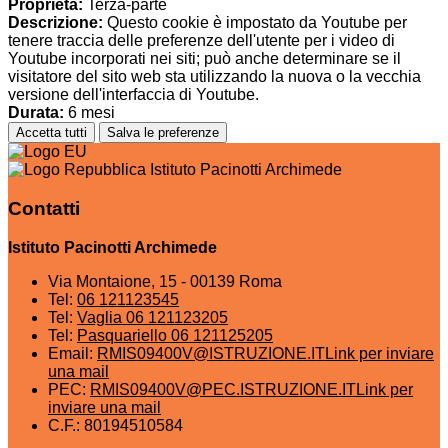
Proprieta:
Terza-parte
Descrizione:
Questo cookie è impostato da Youtube per
tenere traccia delle preferenze dell'utente per i video di
Youtube incorporati nei siti; può anche determinare se il
visitatore del sito web sta utilizzando la nuova o la vecchia
versione dell'interfaccia di Youtube.
Durata:
6 mesi
Accetta tutti
Salva le preferenze
Istituto Pacinotti Archimede
Contatti
Istituto Pacinotti Archimede
Via Montaione, 15 - 00139 Roma
Tel:
06 121123545
Tel:
Vaglia 06 121123205
Tel:
Pasquariello 06 121125205
Email:
RMIS09400V@ISTRUZIONE.IT
Link per inviare
una mail
PEC:
RMIS09400V@PEC.ISTRUZIONE.IT
Link per
inviare una mail
C.F.: 80194510584