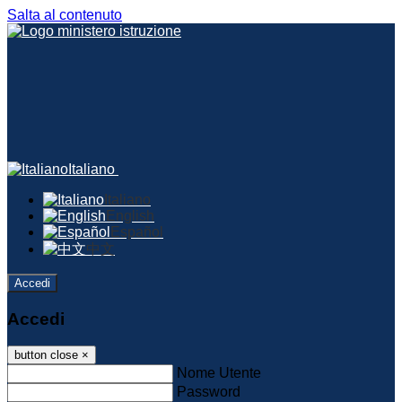
Salta al contenuto
Italiano
Italiano
English
Español
中文
Accedi
Accedi
button close
×
Nome Utente
Password