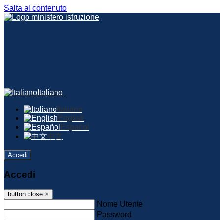
Salta al contenuto
Italiano
Italiano
English
Español
中文
Accedi
Accedi
button close
×
Nome Utente
Password