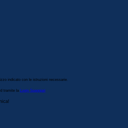
izzo indicato con le istruzioni necessarie.
rd tramite la
Login Spaggiari
nica!