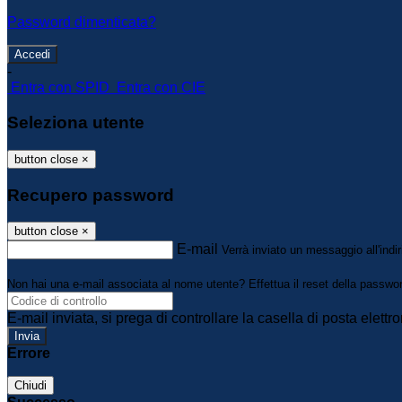
Password dimenticata?
-
Entra con SPID
Entra con CIE
Seleziona utente
button close
×
Recupero password
button close
×
E-mail
Verrà inviato un messaggio all'indir
Non hai una e-mail associata al nome utente? Effettua il reset della passwo
E-mail inviata, si prega di controllare la casella di posta elettro
Errore
Chiudi