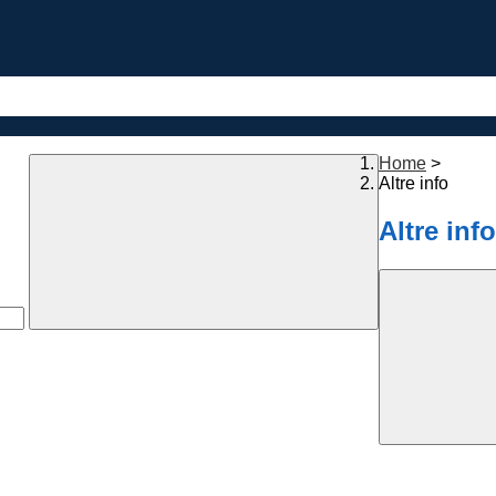
Home
>
Altre info
Altre info