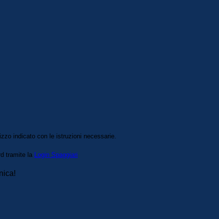
izzo indicato con le istruzioni necessarie.
rd tramite la
Login Spaggiari
nica!