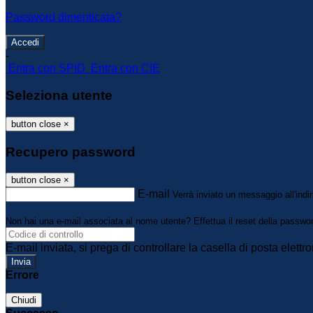
Password dimenticata?
-
Entra con SPID
Entra con CIE
Seleziona utente
button close
×
Recupero password
button close
×
E-mail
Verrà inviato un messaggio all'indir
Non hai una e-mail associata al nome utente? Effettua il reset della passwo
E-mail inviata, si prega di controllare la casella di posta elettro
Errore
Chiudi