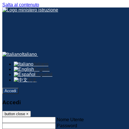
Salta al contenuto
Italiano
Italiano
English
Español
中文
Accedi
Accedi
button close
×
Nome Utente
Password