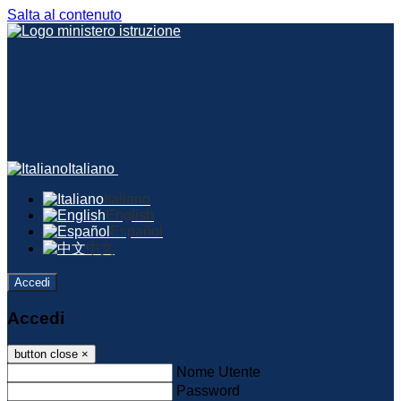
Salta al contenuto
Italiano
Italiano
English
Español
中文
Accedi
Accedi
button close
×
Nome Utente
Password