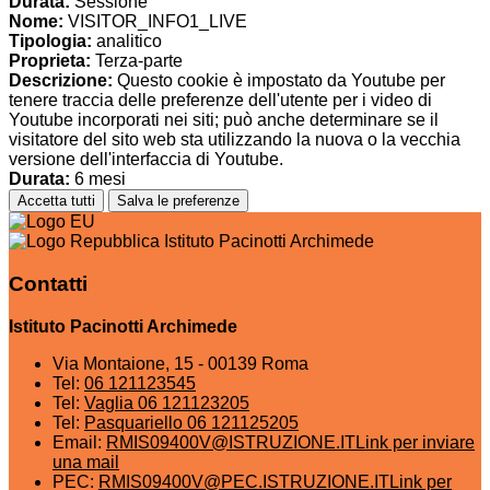
Durata:
Sessione
Nome:
VISITOR_INFO1_LIVE
Tipologia:
analitico
Proprieta:
Terza-parte
Descrizione:
Questo cookie è impostato da Youtube per
tenere traccia delle preferenze dell'utente per i video di
Youtube incorporati nei siti; può anche determinare se il
visitatore del sito web sta utilizzando la nuova o la vecchia
versione dell'interfaccia di Youtube.
Durata:
6 mesi
Accetta tutti
Salva le preferenze
Istituto Pacinotti Archimede
Contatti
Istituto Pacinotti Archimede
Via Montaione, 15 - 00139 Roma
Tel:
06 121123545
Tel:
Vaglia 06 121123205
Tel:
Pasquariello 06 121125205
Email:
RMIS09400V@ISTRUZIONE.IT
Link per inviare
una mail
PEC:
RMIS09400V@PEC.ISTRUZIONE.IT
Link per