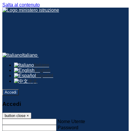
Salta al contenuto
Italiano
Italiano
English
Español
中文
Accedi
Accedi
button close
×
Nome Utente
Password