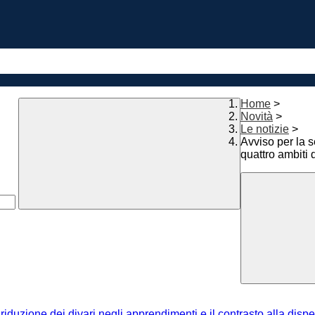
Home
>
Novità
>
Le notizie
>
Avviso per la s
quattro ambiti 
riduzione dei divari negli apprendimenti e il contrasto alla disp