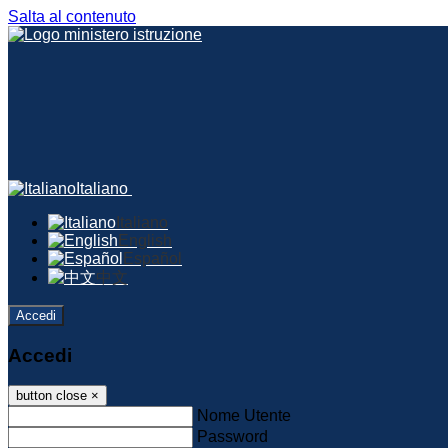
Salta al contenuto
Italiano
Italiano
English
Español
中文
Accedi
Accedi
button close
×
Nome Utente
Password