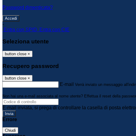
Password dimenticata?
-
Entra con SPID
Entra con CIE
Seleziona utente
button close
×
Recupero password
button close
×
E-mail
Verrà inviato un messaggio all'indir
Non hai una e-mail associata al nome utente? Effettua il reset della passwo
E-mail inviata, si prega di controllare la casella di posta elettro
Errore
Chiudi