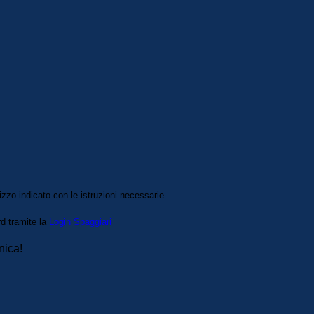
izzo indicato con le istruzioni necessarie.
rd tramite la
Login Spaggiari
nica!