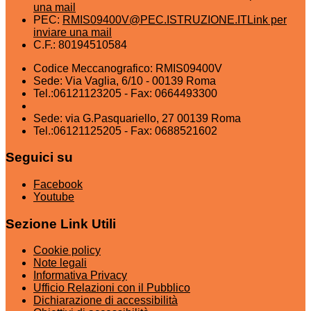
una mail
PEC:
RMIS09400V@PEC.ISTRUZIONE.IT
Link per
inviare una mail
C.F.: 80194510584
Codice Meccanografico: RMIS09400V
Sede: Via Vaglia, 6/10 - 00139 Roma
Tel.:06121123205 - Fax: 0664493300
Sede: via G.Pasquariello, 27 00139 Roma
Tel.:06121125205 - Fax: 0688521602
Seguici su
Facebook
Youtube
Sezione Link Utili
Cookie policy
Note legali
Informativa Privacy
Ufficio Relazioni con il Pubblico
Dichiarazione di accessibilità