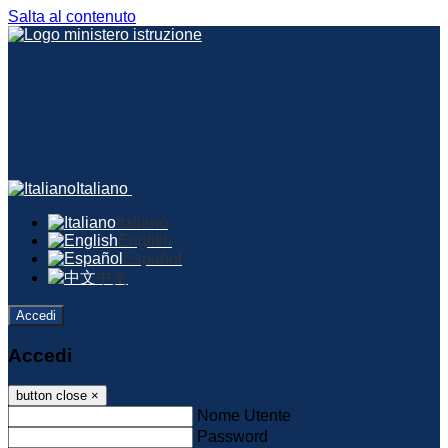
Salta al contenuto
Italiano
Italiano
English
Español
中文
Accedi
Accedi
button close
×
Nome Utente
Password