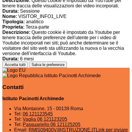
Descrizione:
Questo cookie è impostato da YouTube per
tenere traccia delle visualizzazioni dei video incorporati.
Durata:
Sessione
Nome:
VISITOR_INFO1_LIVE
Tipologia:
analitico
Proprieta:
Terza-parte
Descrizione:
Questo cookie è impostato da Youtube per
tenere traccia delle preferenze dell'utente per i video di
Youtube incorporati nei siti; può anche determinare se il
visitatore del sito web sta utilizzando la nuova o la vecchia
versione dell'interfaccia di Youtube.
Durata:
6 mesi
Accetta tutti
Salva le preferenze
Istituto Pacinotti Archimede
Contatti
Istituto Pacinotti Archimede
Via Montaione, 15 - 00139 Roma
Tel:
06 121123545
Tel:
Vaglia 06 121123205
Tel:
Pasquariello 06 121125205
Email:
RMIS09400V@ISTRUZIONE.IT
Link per inviare