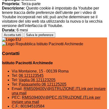
Proprieta:
Terza-parte
Descrizione:
Questo cookie è impostato da Youtube per
tenere traccia delle preferenze dell'utente per i video di
Youtube incorporati nei siti; può anche determinare se il
visitatore del sito web sta utilizzando la nuova o la vecchia
versione dell'interfaccia di Youtube.
Durata:
6 mesi
Accetta tutti
Salva le preferenze
Istituto Pacinotti Archimede
Contatti
Istituto Pacinotti Archimede
Via Montaione, 15 - 00139 Roma
Tel:
06 121123545
Tel:
Vaglia 06 121123205
Tel:
Pasquariello 06 121125205
Email:
RMIS09400V@ISTRUZIONE.IT
Link per inviare
una mail
PEC:
RMIS09400V@PEC.ISTRUZIONE.IT
Link per
inviare una mail
C.F.: 80194510584